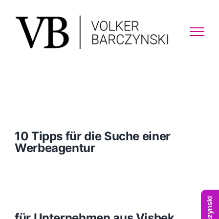
Skip
to
content
10 Tipps für die Suche einer
Werbeagentur
für Unternehmen aus Visbek