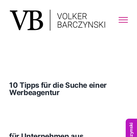
Skip
to
content
10 Tipps für die Suche einer
Werbeagentur
für Unternehmen aus