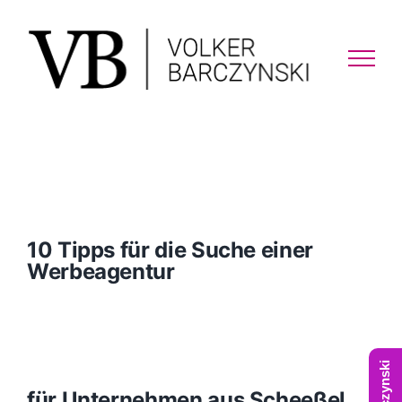
Skip
to
content
10 Tipps für die Suche einer
Werbeagentur
für Unternehmen aus Scheeßel