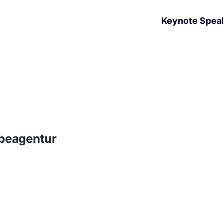
Keynote Spea
rbeagentur