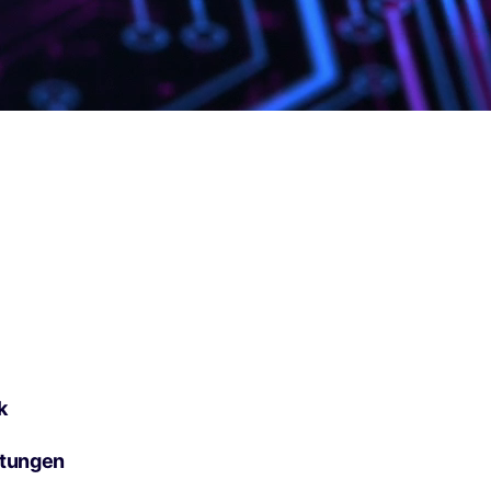
k
htungen