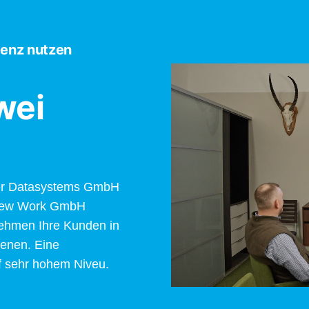
enz nutzen
wei
der Datasystems GmbH
 New Work GmbH
ehmen Ihre Kunden in
ienen. Eine
f sehr hohem Niveu.