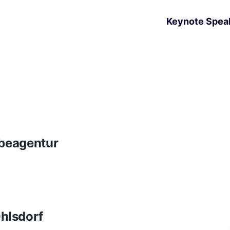
Keynote Spea
rbeagentur
hlsdorf