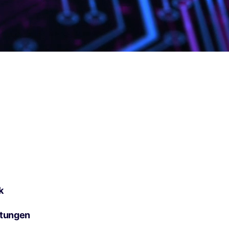
k
htungen