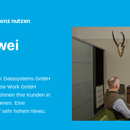
enz nutzen
wei
der Datasystems GmbH
 New Work GmbH
ehmen Ihre Kunden in
ienen. Eine
f sehr hohem Niveu.