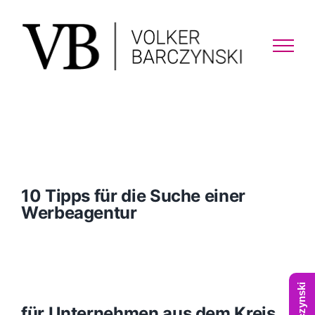
Skip
to
content
10 Tipps für die Suche einer
Werbeagentur
für Unternehmen aus dem Kreis