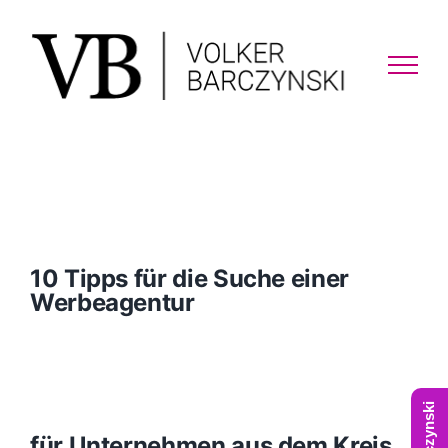
Skip
to
content
10 Tipps für die Suche einer
Werbeagentur
für Unternehmen aus dem Kreis