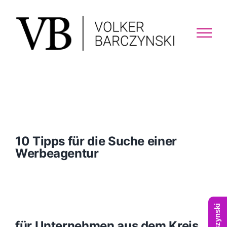
Skip
to
content
10 Tipps für die Suche einer
Werbeagentur
für Unternehmen aus dem Kreis