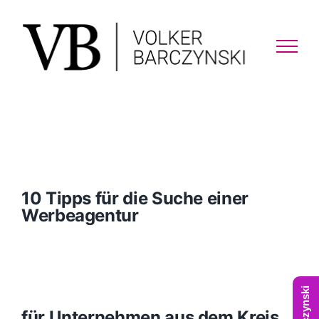
Skip
to
content
10 Tipps für die Suche einer
Werbeagentur
für Unternehmen aus dem Kreis