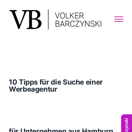
Skip
to
content
10 Tipps für die Suche einer
Werbeagentur
für Unternehmen aus Hamburg