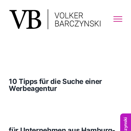
Skip
to
content
10 Tipps für die Suche einer
Werbeagentur
für Unternehmen aus Hamburg-