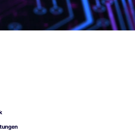
k
htungen