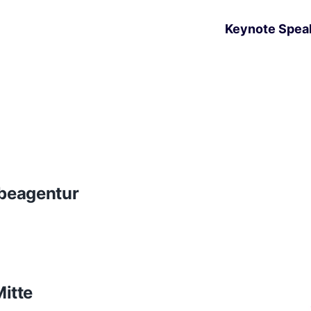
Keynote Spea
rbeagentur
itte