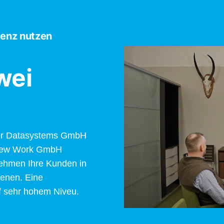
enz nutzen
wei
der Datasystems GmbH
 New Work GmbH
ehmen Ihre Kunden in
ienen. Eine
f sehr hohem Niveu.