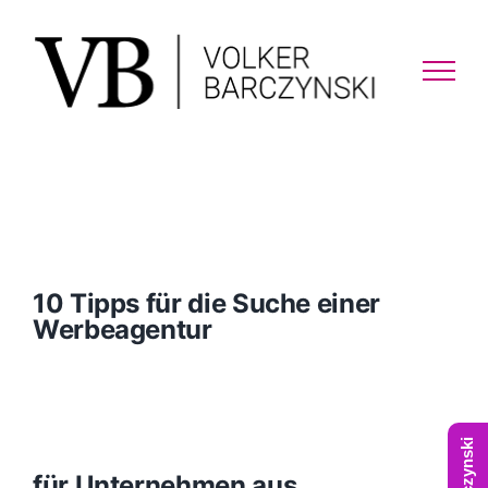
Skip
to
content
10 Tipps für die Suche einer
Werbeagentur
für Unternehmen aus