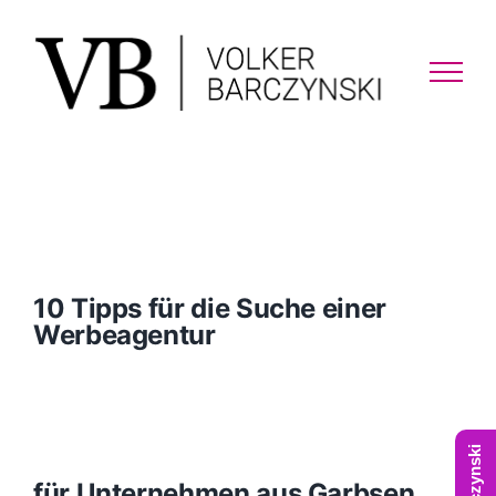
Skip
to
content
10 Tipps für die Suche einer
Werbeagentur
für Unternehmen aus Garbsen