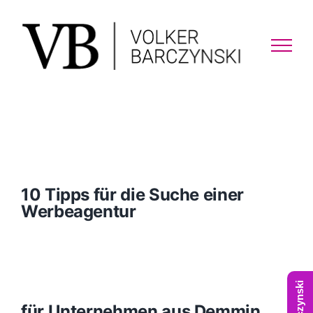
Skip
to
content
10 Tipps für die Suche einer
Werbeagentur
für Unternehmen aus Demmin