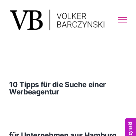
Skip
to
content
10 Tipps für die Suche einer
Werbeagentur
für Unternehmen aus Hamburg