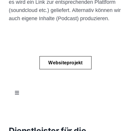
es wird ein Link zur entsprechenden Plattform
(soundcloud etc.) geliefert. Alternativ können wir
auch eigene Inhalte (Podcast) produzieren.
Websiteprojekt
Toggle
Navigation
Projektablauf
Konzept
Dienstleister für die