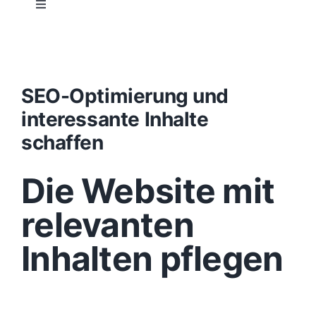
Toggle
Navigation
Projektablauf
Konzept
SEO-Optimierung und
interessante Inhalte
Design
schaffen
Die Website mit
Content
relevanten
Funktionen
Inhalten pflegen
Aufbau