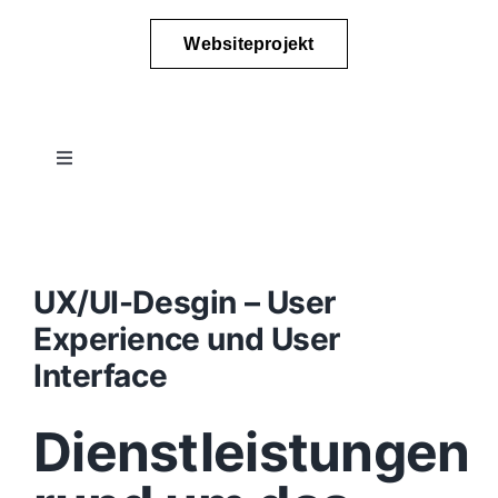
Websiteprojekt
Toggle
Navigation
Projektablauf
Konzept
UX/UI-Desgin – User
Experience und User
Design
Interface
Dienstleistungen
Content