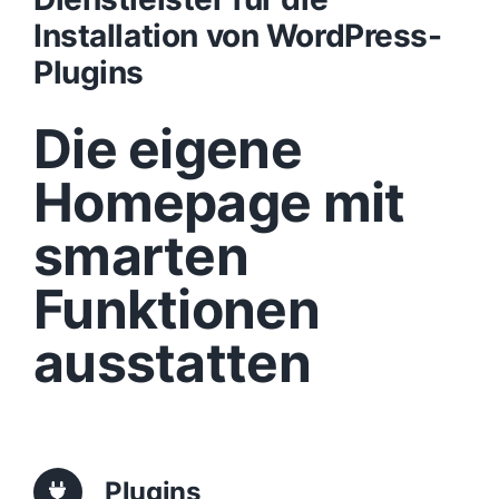
Installation von WordPress-
Design
Plugins
Die eigene
Content
Homepage mit
Funktionen
smarten
Aufbau
Funktionen
ausstatten
Traffic
Anfrage
Plugins