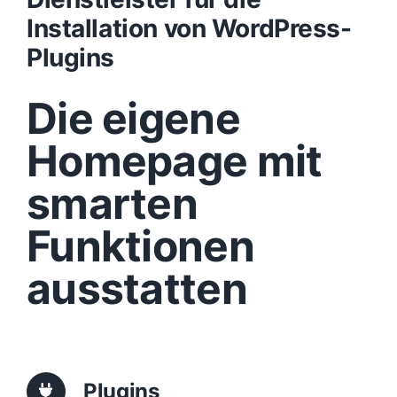
Installation von WordPress-
Design
Plugins
Die eigene
Content
Homepage mit
Funktionen
smarten
Aufbau
Funktionen
ausstatten
Traffic
Anfrage
Plugins