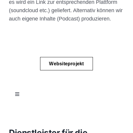
es wird ein Link zur entsprechenden Plattform
(soundcloud etc.) geliefert. Alternativ können wir
auch eigene Inhalte (Podcast) produzieren.
Websiteprojekt
Toggle
Navigation
Projektablauf
Konzept
Dienstleister für die