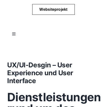
Websiteprojekt
Toggle
Navigation
Projektablauf
Konzept
UX/UI-Desgin – User
Experience und User
Design
Interface
Dienstleistungen
Content