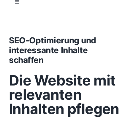
Toggle
Navigation
Projektablauf
Konzept
SEO-Optimierung und
interessante Inhalte
Design
schaffen
Die Website mit
Content
relevanten
Funktionen
Inhalten pflegen
Aufbau