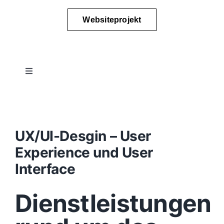
Websiteprojekt
Toggle
Navigation
Projektablauf
Konzept
UX/UI-Desgin – User
Experience und User
Design
Interface
Dienstleistungen
Content