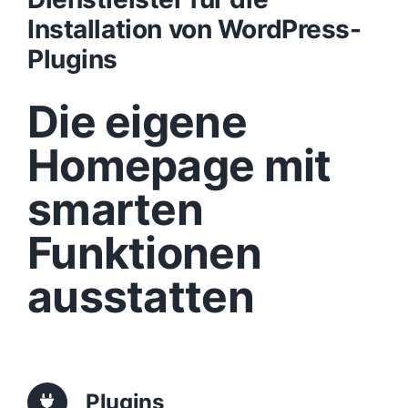
Installation von WordPress-
Design
Plugins
Die eigene
Content
Homepage mit
Funktionen
smarten
Aufbau
Funktionen
ausstatten
Traffic
Anfrage
Plugins