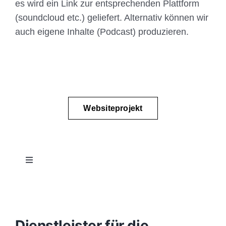
es wird ein Link zur entsprechenden Plattform
(soundcloud etc.) geliefert. Alternativ können wir
auch eigene Inhalte (Podcast) produzieren.
Websiteprojekt
Toggle
Navigation
Projektablauf
Konzept
Dienstleister für die