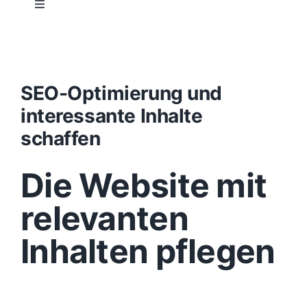
Toggle
Navigation
Projektablauf
Konzept
SEO-Optimierung und
interessante Inhalte
Design
schaffen
Die Website mit
Content
relevanten
Funktionen
Inhalten pflegen
Aufbau