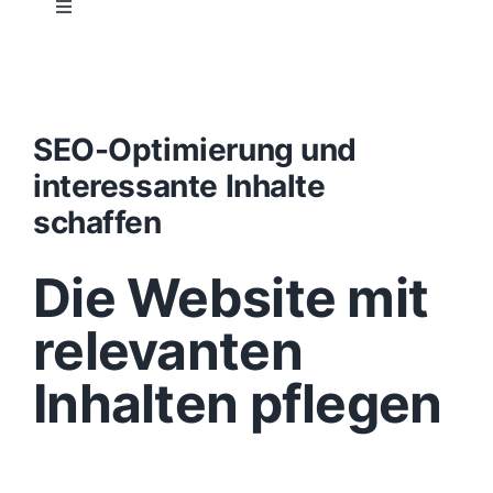
Toggle
Navigation
Projektablauf
Konzept
SEO-Optimierung und
interessante Inhalte
Design
schaffen
Die Website mit
Content
relevanten
Funktionen
Inhalten pflegen
Aufbau