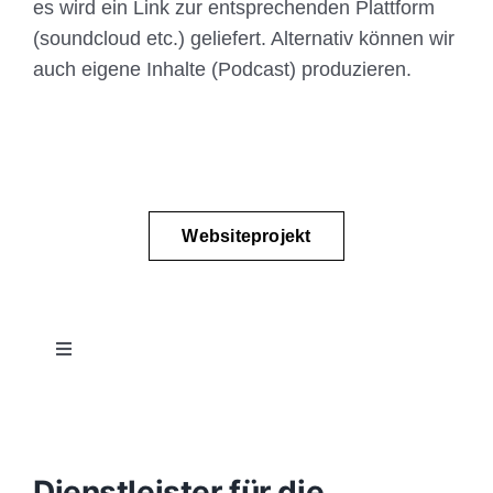
es wird ein Link zur entsprechenden Plattform
(soundcloud etc.) geliefert. Alternativ können wir
auch eigene Inhalte (Podcast) produzieren.
Websiteprojekt
Toggle
Navigation
Projektablauf
Konzept
Dienstleister für die