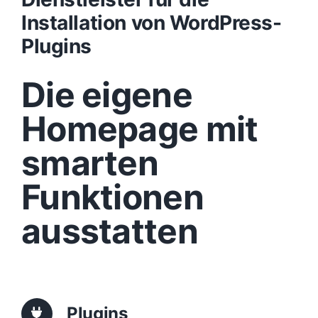
Installation von WordPress-
Design
Plugins
Die eigene
Content
Homepage mit
Funktionen
smarten
Aufbau
Funktionen
ausstatten
Traffic
Anfrage
Plugins