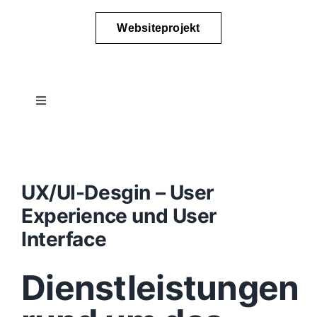
Websiteprojekt
Toggle
Navigation
Projektablauf
Konzept
UX/UI-Desgin – User
Experience und User
Design
Interface
Dienstleistungen
Content