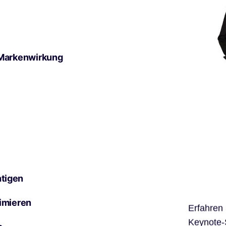
 Markenwirkung
tigen
imieren
Erfahren
Keynote-