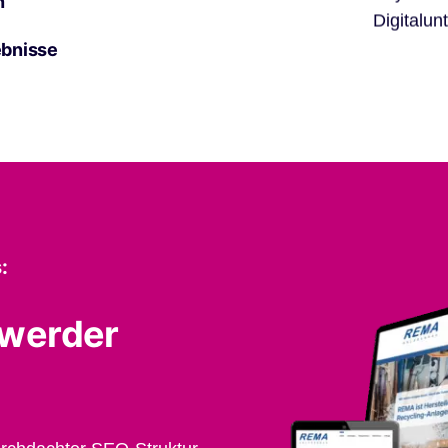
n
Digitalun
ebnisse
:
hwerder