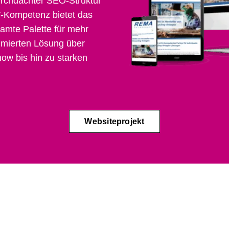
rchdachter SEO-Struktur
T-Kompetenz bietet das
mte Palette für mehr
timierten Lösung über
ow bis hin zu starken
Websiteprojekt