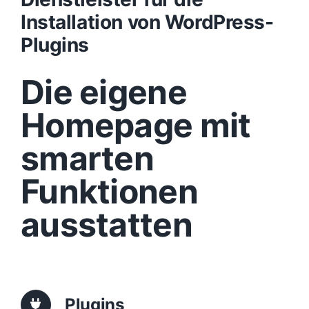
Installation von WordPress-
Design
Plugins
Die eigene
Content
Homepage mit
Funktionen
smarten
Aufbau
Funktionen
ausstatten
Traffic
Anfrage
Plugins