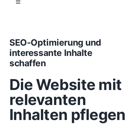
Toggle
Navigation
Projektablauf
Konzept
SEO-Optimierung und
interessante Inhalte
Design
schaffen
Die Website mit
Content
relevanten
Funktionen
Inhalten pflegen
Aufbau