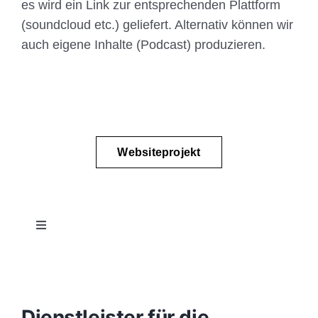
es wird ein Link zur entsprechenden Plattform
(soundcloud etc.) geliefert. Alternativ können wir
auch eigene Inhalte (Podcast) produzieren.
Websiteprojekt
Toggle
Navigation
Projektablauf
Konzept
Dienstleister für die