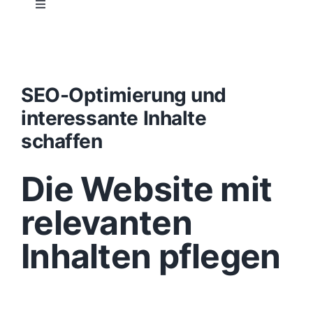
Toggle
Navigation
Projektablauf
Konzept
SEO-Optimierung und
interessante Inhalte
Design
schaffen
Die Website mit
Content
relevanten
Funktionen
Inhalten pflegen
Aufbau