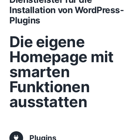
Installation von WordPress-
Design
Plugins
Die eigene
Content
Homepage mit
Funktionen
smarten
Aufbau
Funktionen
ausstatten
Traffic
Anfrage
Plugins