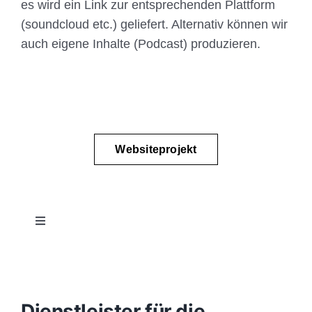
es wird ein Link zur entsprechenden Plattform
(soundcloud etc.) geliefert. Alternativ können wir
auch eigene Inhalte (Podcast) produzieren.
Websiteprojekt
Toggle
Navigation
Projektablauf
Konzept
Dienstleister für die