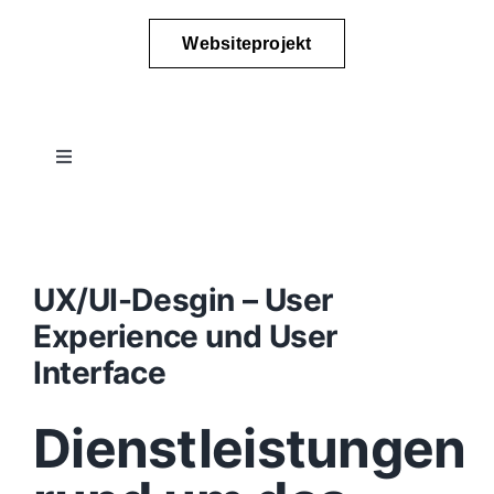
Websiteprojekt
Toggle
Navigation
Projektablauf
Konzept
UX/UI-Desgin – User
Experience und User
Design
Interface
Dienstleistungen
Content