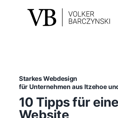
Skip
to
content
Starkes Webdesign
für Unternehmen aus Itzehoe u
10 Tipps für ein
Website