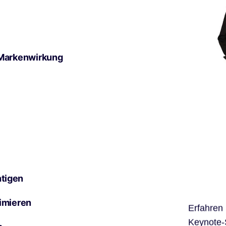
 Markenwirkung
tigen
imieren
Erfahren
Keynote-