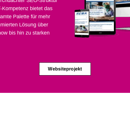
rchdachter SEO-Struktur
T-Kompetenz bietet das
mte Palette für mehr
timierten Lösung über
ow bis hin zu starken
Websiteprojekt