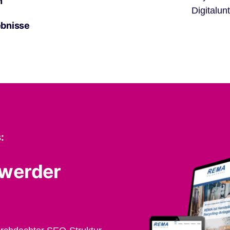
n
Digitalun
ebnisse
:
hwerder