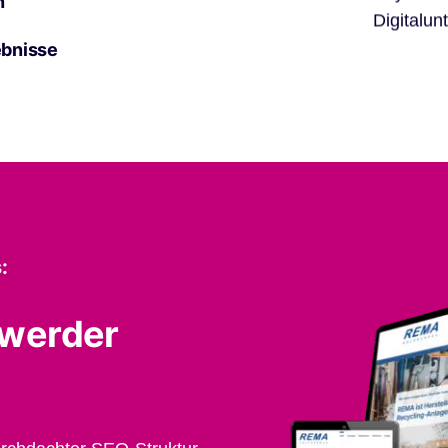
n
Digitalun
ebnisse
:
hwerder