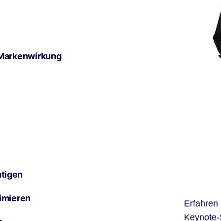
 Markenwirkung
tigen
imieren
Erfahren
Keynote-