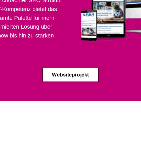
rchdachter SEO-Struktur
T-Kompetenz bietet das
mte Palette für mehr
timierten Lösung über
ow bis hin zu starken
Websiteprojekt