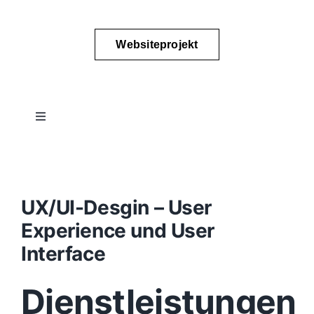
Websiteprojekt
Toggle
Navigation
Projektablauf
Konzept
UX/UI-Desgin – User
Experience und User
Design
Interface
Dienstleistungen
Content