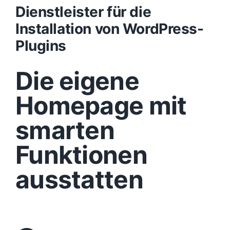
Konzept
Dienstleister für die
Installation von WordPress-
Design
Plugins
Die eigene
Content
Homepage mit
Funktionen
smarten
Aufbau
Funktionen
ausstatten
Traffic
Anfrage