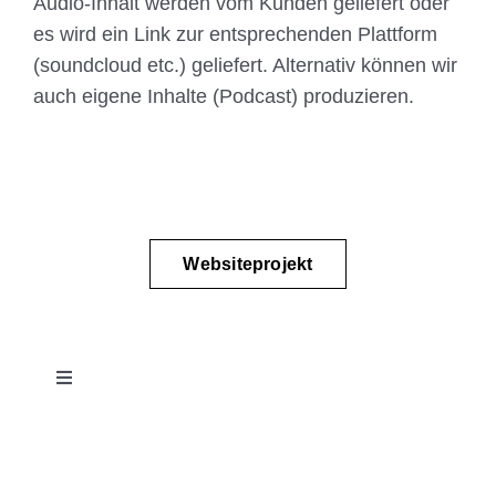
Audio-Inhalt werden vom Kunden geliefert oder
es wird ein Link zur entsprechenden Plattform
(soundcloud etc.) geliefert. Alternativ können wir
auch eigene Inhalte (Podcast) produzieren.
Websiteprojekt
Toggle
Navigation
Projektablauf