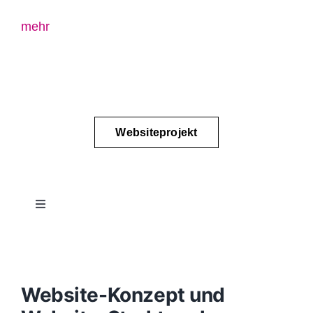
mehr
Websiteprojekt
Toggle
Navigation
Projektablauf
Konzept
Website-Konzept und