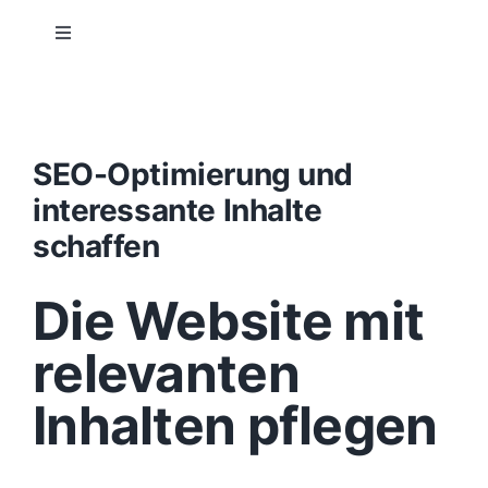
Toggle
Navigation
Projektablauf
Konzept
SEO-Optimierung und
interessante Inhalte
Design
schaffen
Die Website mit
Content
relevanten
Funktionen
Inhalten pflegen
Aufbau