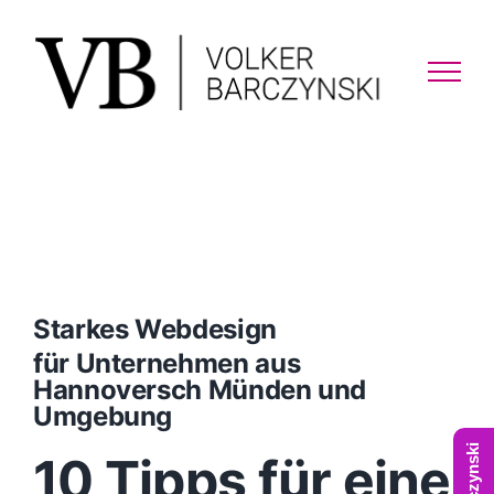
Skip
to
content
Starkes Webdesign
für Unternehmen aus
Hannoversch Münden und
Umgebung
10 Tipps für eine