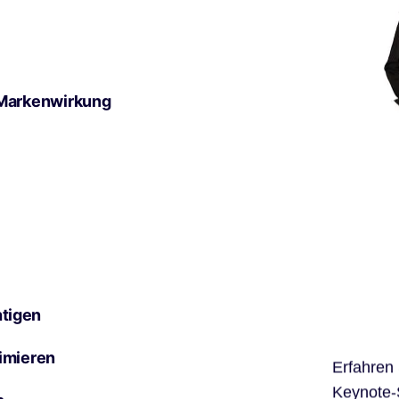
 Markenwirkung
tigen
imieren
Erfahren
Keynote-