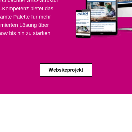
rchdachter SEO-Struktur
T-Kompetenz bietet das
mte Palette für mehr
timierten Lösung über
ow bis hin zu starken
Websiteprojekt