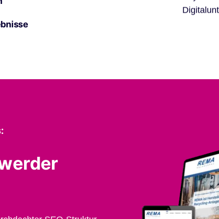
n
Digitalun
ebnisse
:
hwerder