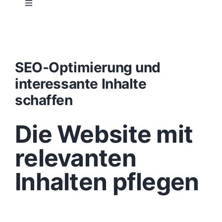
Toggle
Navigation
Projektablauf
Konzept
SEO-Optimierung und
interessante Inhalte
Design
schaffen
Die Website mit
Content
relevanten
Funktionen
Inhalten pflegen
Aufbau