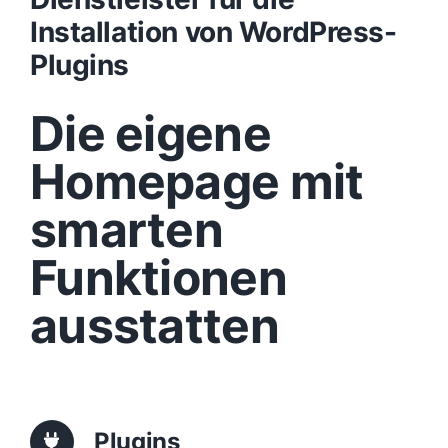
Installation von WordPress-
Design
Plugins
Die eigene
Content
Homepage mit
Funktionen
smarten
Aufbau
Funktionen
ausstatten
Traffic
Anfrage
Plugins