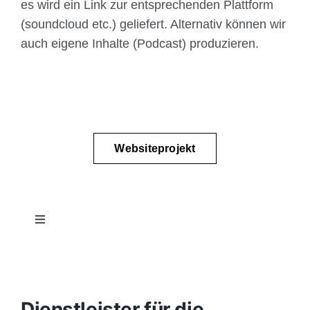
es wird ein Link zur entsprechenden Plattform
(soundcloud etc.) geliefert. Alternativ können wir
auch eigene Inhalte (Podcast) produzieren.
Websiteprojekt
Toggle
Navigation
Projektablauf
Konzept
Dienstleister für die