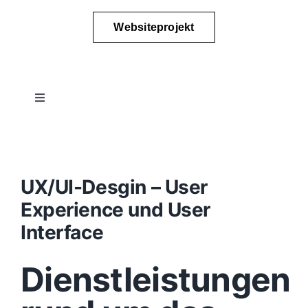
Websiteprojekt
Toggle
Navigation
Projektablauf
Konzept
UX/UI-Desgin – User
Experience und User
Design
Interface
Dienstleistungen
Content