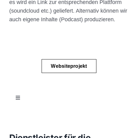
es wird ein Link zur entsprechenden Plattform
(soundcloud etc.) geliefert. Alternativ können wir
auch eigene Inhalte (Podcast) produzieren.
Websiteprojekt
Toggle
Navigation
Projektablauf
Konzept
Dienstleister für die