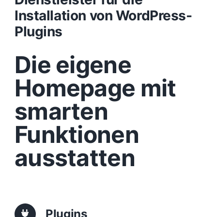
Installation von WordPress-
Design
Plugins
Die eigene
Content
Homepage mit
Funktionen
smarten
Aufbau
Funktionen
ausstatten
Traffic
Anfrage
Plugins