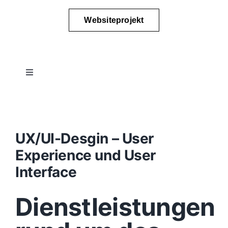
Websiteprojekt
Toggle
Navigation
Projektablauf
Konzept
UX/UI-Desgin – User
Experience und User
Design
Interface
Dienstleistungen
Content