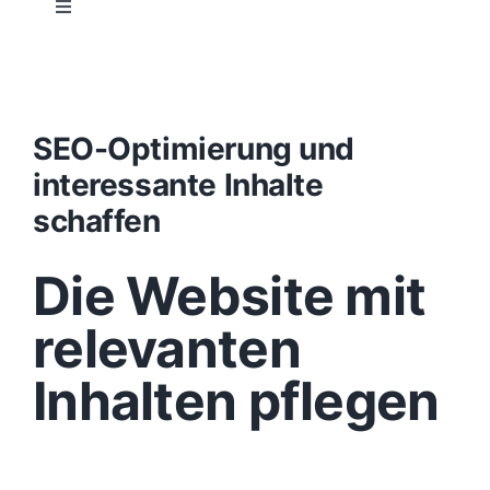
Toggle
Navigation
Projektablauf
Konzept
SEO-Optimierung und
interessante Inhalte
Design
schaffen
Die Website mit
Content
relevanten
Funktionen
Inhalten pflegen
Aufbau