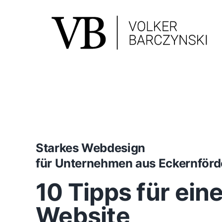
Skip
to
content
Starkes Webdesign
für Unternehmen aus Eckernför
10 Tipps für ein
Website