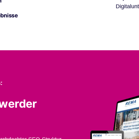
n
Digitalun
ebnisse
:
hwerder