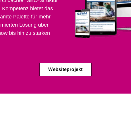
rchdachter SEO-Struktur
T-Kompetenz bietet das
mte Palette für mehr
timierten Lösung über
ow bis hin zu starken
Websiteprojekt