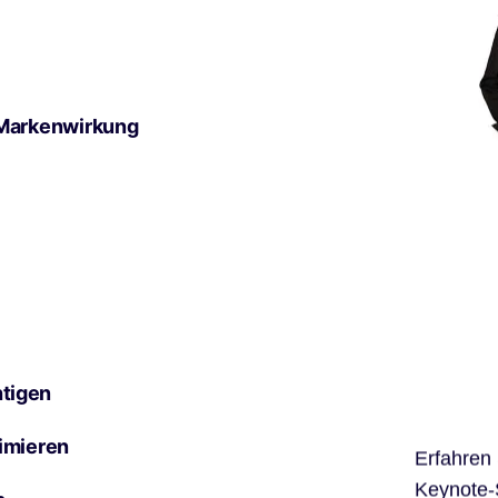
 Markenwirkung
tigen
imieren
Erfahren
Keynote-