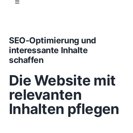
Toggle
Navigation
Projektablauf
Konzept
SEO-Optimierung und
interessante Inhalte
Design
schaffen
Die Website mit
Content
relevanten
Funktionen
Inhalten pflegen
Aufbau