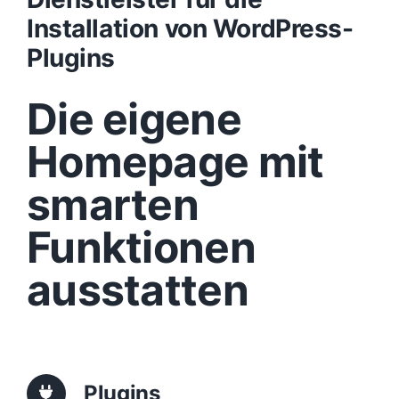
Installation von WordPress-
Design
Plugins
Die eigene
Content
Homepage mit
Funktionen
smarten
Aufbau
Funktionen
ausstatten
Traffic
Anfrage
Plugins