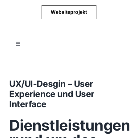
Websiteprojekt
Toggle
Navigation
Projektablauf
Konzept
UX/UI-Desgin – User
Experience und User
Design
Interface
Dienstleistungen
Content