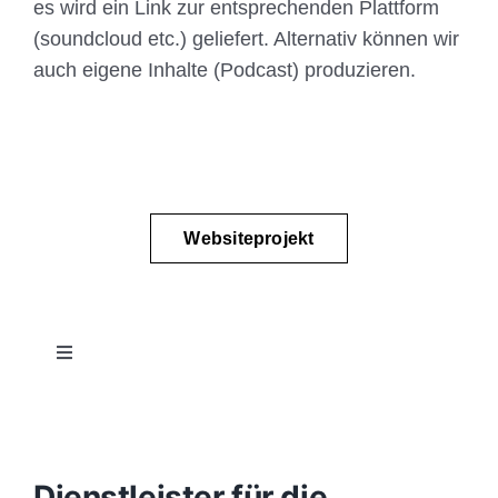
es wird ein Link zur entsprechenden Plattform
(soundcloud etc.) geliefert. Alternativ können wir
auch eigene Inhalte (Podcast) produzieren.
Websiteprojekt
Toggle
Navigation
Projektablauf
Konzept
Dienstleister für die