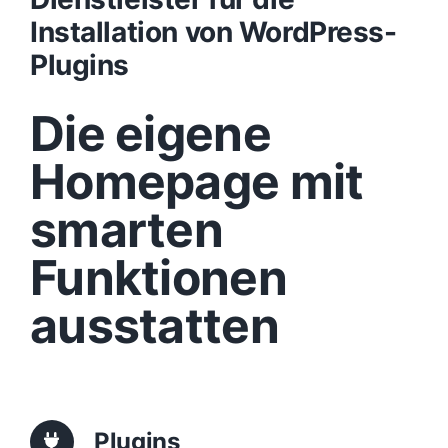
Installation von WordPress-
Design
Plugins
Die eigene
Content
Homepage mit
Funktionen
smarten
Aufbau
Funktionen
ausstatten
Traffic
Anfrage
Plugins