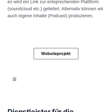
es wird ein Link zur entsprechenden Plattform
(soundcloud etc.) geliefert. Alternativ können wir
auch eigene Inhalte (Podcast) produzieren.
Websiteprojekt
Toggle
Navigation
Projektablauf
Konzept
Dienstleister für die