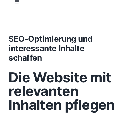
Toggle
Navigation
Projektablauf
Konzept
SEO-Optimierung und
interessante Inhalte
Design
schaffen
Die Website mit
Content
relevanten
Funktionen
Inhalten pflegen
Aufbau