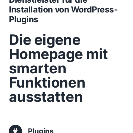
Installation von WordPress-
Design
Plugins
Die eigene
Content
Homepage mit
Funktionen
smarten
Aufbau
Funktionen
ausstatten
Traffic
Anfrage
Plugins