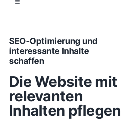
Toggle
Navigation
Projektablauf
Konzept
SEO-Optimierung und
interessante Inhalte
Design
schaffen
Die Website mit
Content
relevanten
Funktionen
Inhalten pflegen
Aufbau