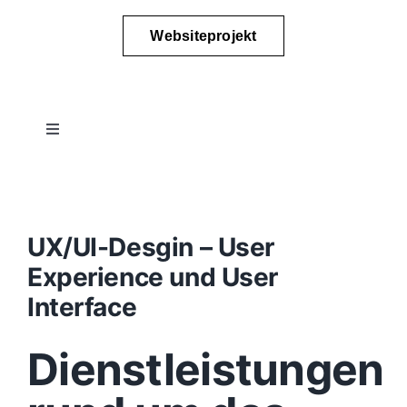
Websiteprojekt
Toggle
Navigation
Projektablauf
Konzept
UX/UI-Desgin – User
Experience und User
Design
Interface
Dienstleistungen
Content