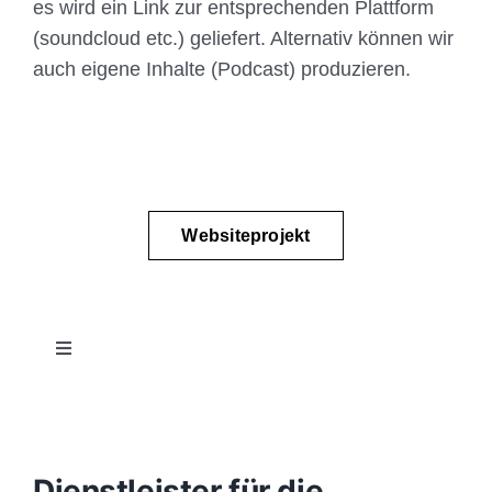
es wird ein Link zur entsprechenden Plattform
(soundcloud etc.) geliefert. Alternativ können wir
auch eigene Inhalte (Podcast) produzieren.
Websiteprojekt
Toggle
Navigation
Projektablauf
Konzept
Dienstleister für die