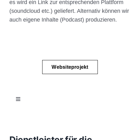
es wird ein Link zur entsprechenden Plattform
(soundcloud etc.) geliefert. Alternativ können wir
auch eigene Inhalte (Podcast) produzieren.
Websiteprojekt
Toggle
Navigation
Projektablauf
Konzept
Dienstleister für die