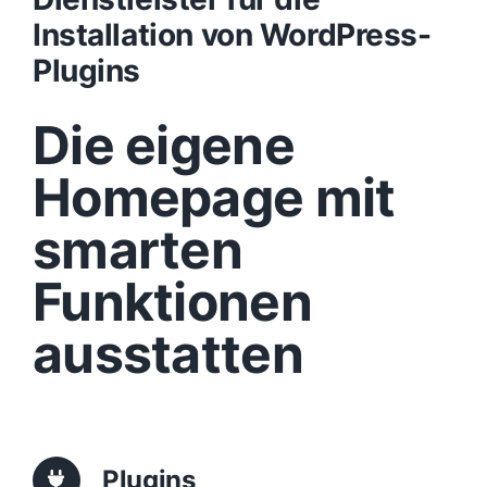
Installation von WordPress-
Design
Plugins
Die eigene
Content
Homepage mit
Funktionen
smarten
Aufbau
Funktionen
ausstatten
Traffic
Anfrage
Plugins