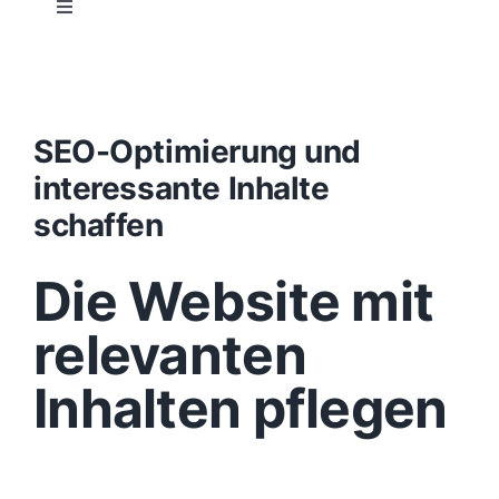
Toggle
Navigation
Projektablauf
Konzept
SEO-Optimierung und
interessante Inhalte
Design
schaffen
Die Website mit
Content
relevanten
Funktionen
Inhalten pflegen
Aufbau