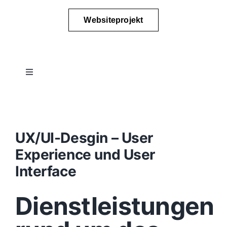
Websiteprojekt
Toggle
Navigation
Projektablauf
Konzept
UX/UI-Desgin – User
Experience und User
Design
Interface
Dienstleistungen
Content