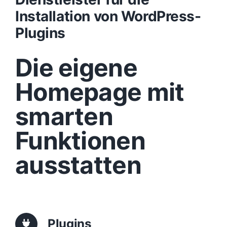
Installation von WordPress-
Design
Plugins
Die eigene
Content
Homepage mit
Funktionen
smarten
Aufbau
Funktionen
ausstatten
Traffic
Anfrage
Plugins