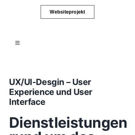
Websiteprojekt
Toggle
Navigation
Projektablauf
Konzept
UX/UI-Desgin – User
Experience und User
Design
Interface
Dienstleistungen
Content