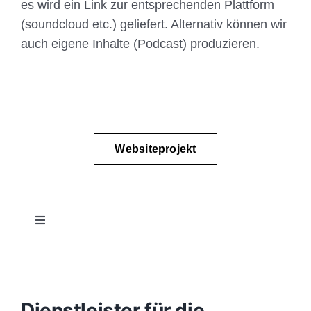
es wird ein Link zur entsprechenden Plattform
(soundcloud etc.) geliefert. Alternativ können wir
auch eigene Inhalte (Podcast) produzieren.
Websiteprojekt
Toggle
Navigation
Projektablauf
Konzept
Dienstleister für die