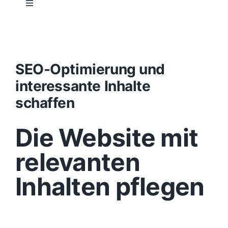
Toggle
Navigation
Projektablauf
Konzept
SEO-Optimierung und
interessante Inhalte
Design
schaffen
Die Website mit
Content
relevanten
Funktionen
Inhalten pflegen
Aufbau