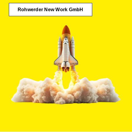
Rohwerder New Work GmbH