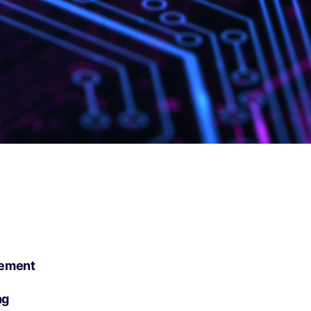
ement
ng