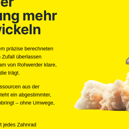
er
ung mehr
ickeln
inem präzise berechneten
 Zufall überlassen
eam von Rohwerder klare,
ie trägt.
essourcen aus der
teht ein abgestimmter,
ranbringt – ohne Umwege,
ft jedes Zahnrad