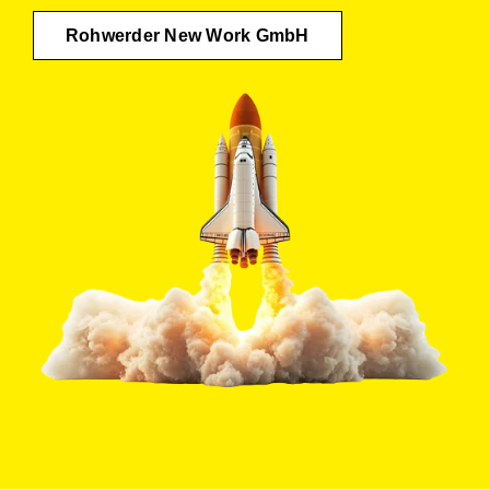
Rohwerder New Work GmbH