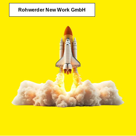
Rohwerder New Work GmbH