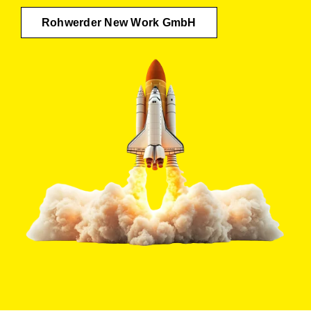
Rohwerder New Work GmbH