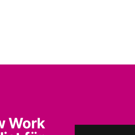
w Work