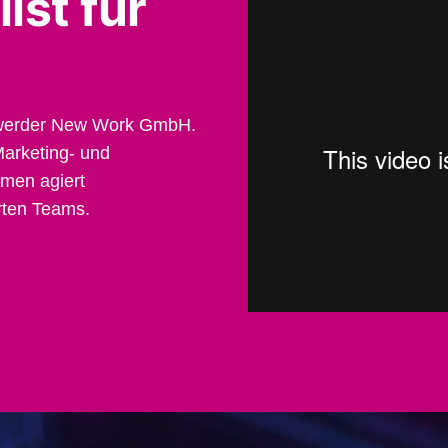
ist für
ohwerder New Work GmbH.
arketing- und
men agiert
erten Teams.