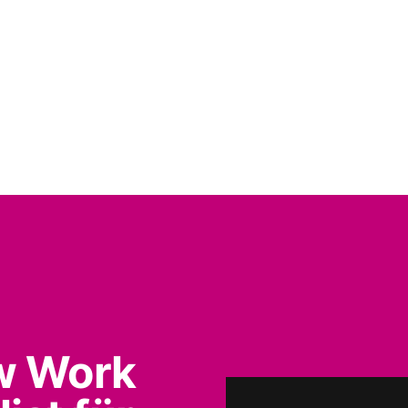
w Work