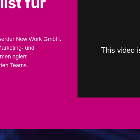
ist für
ohwerder New Work GmbH.
arketing- und
men agiert
erten Teams.