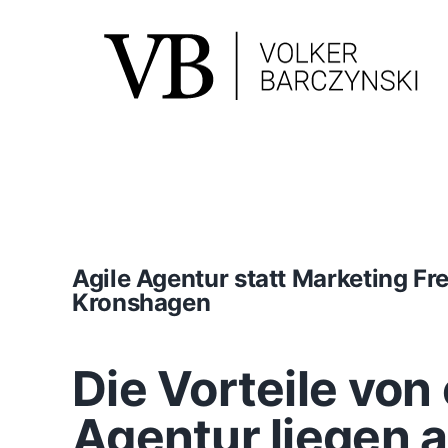
Skip
to
content
Agile Agentur statt Marketing F
Kronshagen
Die Vorteile von 
Agentur liegen 