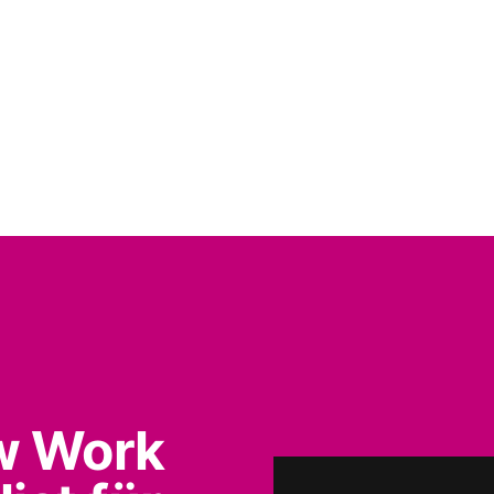
w Work