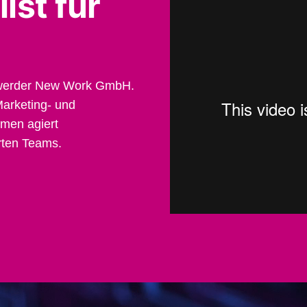
ist für
ohwerder New Work GmbH.
arketing- und
men agiert
erten Teams.