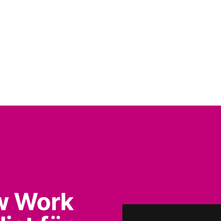
w Work