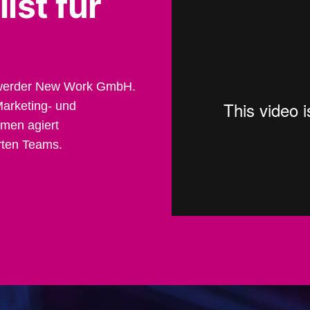
ist für
ohwerder New Work GmbH.
arketing- und
men agiert
erten Teams.