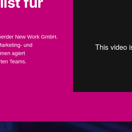
ist für
ohwerder New Work GmbH.
arketing- und
men agiert
erten Teams.