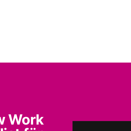
w Work