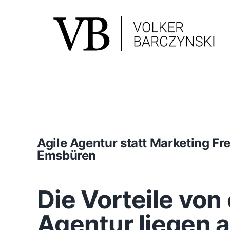
Skip
to
content
Agile Agentur statt Marketing F
Emsbüren
Die Vorteile von 
Agentur liegen 